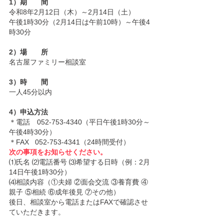
1）期　　間
令和8年2月12日（木）～2月14日（土）
午後1時30分（2月14日は午前10時）～午後4
時30分
2）場　　所
名古屋ファミリー相談室
3）時　　間
一人45分以内
4）申込方法
＊電話　052-753-4340（平日午後1時30分～
午後4時30分）
＊FAX   052-753-4341（24時間受付）
次の事項をお知らせください。
⑴氏名 ⑵電話番号 ⑶希望する日時（例：2月
14日午後1時30分）
⑷相談内容（①夫婦 ②面会交流 ③養育費 ④
親子 ⑤相続 ⑥成年後見 ⑦その他）
後日、相談室から電話またはFAXで確認させ
ていただきます。